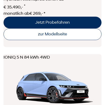
*
€ 35.490,-
monatlich ab
€ 269,- *
Jetzt Probefahren
zur Modellseite
IONIQ 5 N
84 kWh 4WD