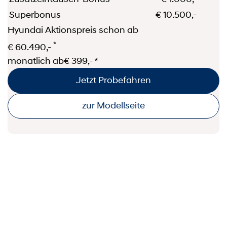
Superbonus
€ 10.500,-
Hyundai Aktionspreis schon ab
*
€ 60.490,-
monatlich ab
€ 399,- *
Jetzt Probefahren
zur Modellseite