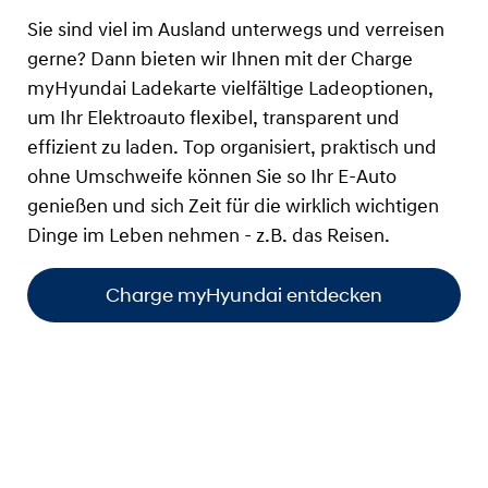
Sie sind viel im Ausland unterwegs und verreisen
gerne? Dann bieten wir Ihnen mit der Charge
myHyundai Ladekarte vielfältige Ladeoptionen,
um Ihr Elektroauto flexibel, transparent und
effizient zu laden. Top organisiert, praktisch und
ohne Umschweife können Sie so Ihr E-Auto
genießen und sich Zeit für die wirklich wichtigen
Dinge im Leben nehmen - z.B. das Reisen.
Charge myHyundai entdecken