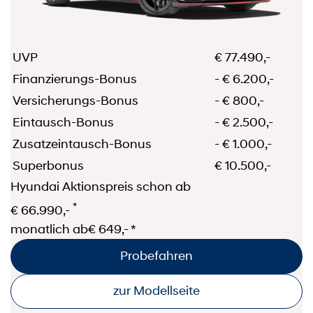
UVP
€ 77.490,-
Finanzierungs-Bonus
-
€ 6.200,-
Versicherungs-Bonus
-
€ 800,-
Eintausch-Bonus
-
€ 2.500,-
Zusatzeintausch-Bonus
-
€ 1.000,-
Superbonus
€ 10.500,-
Hyundai Aktionspreis schon ab
*
€ 66.990,-
monatlich ab
€ 649,- *
Probefahren
zur Modellseite