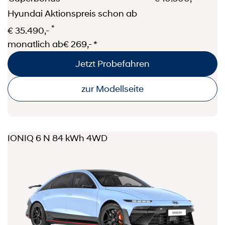
Hyundai Aktionspreis schon ab
*
€ 35.490,-
monatlich ab
€ 269,- *
Jetzt Probefahren
zur Modellseite
IONIQ 6 N
84 kWh 4WD