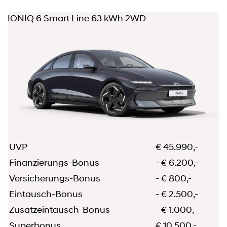
IONIQ 6
Smart Line 63 kWh 2WD
UVP
€ 45.990,-
Finanzierungs-Bonus
-
€ 6.200,-
Versicherungs-Bonus
-
€ 800,-
Eintausch-Bonus
-
€ 2.500,-
Zusatzeintausch-Bonus
-
€ 1.000,-
Superbonus
€ 10.500,-