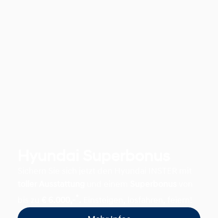
Hyundai Superbonus
Sichern Sie sich jetzt den Hyundai INSTER mit
toller Ausstattung
und einem
Superbonus
von
*
bis zu
€ 6.000,-
.
Einsteigen, losfahren, feiern!