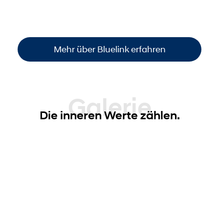
Funktionen steuern
. So sind Sie immer
informiert und haben die volle Kontrolle –
einfach, bequem und überall verfügbar
.
Mehr über Bluelink erfahren
Galerie
Die inneren Werte zählen.