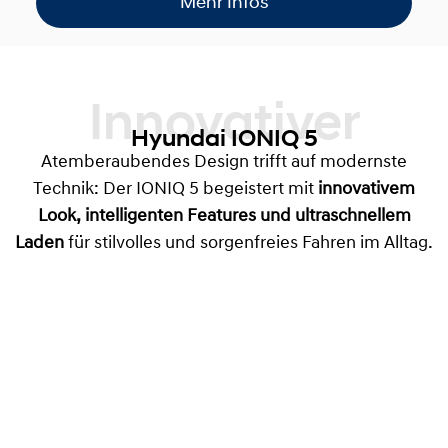
Mehr Infos
Innovativer
Hyundai IONIQ 5
Atemberaubendes Design trifft auf modernste
Technik: Der IONIQ 5 begeistert mit
innovativem
Look, intelligenten Features und ultraschnellem
Laden
für stilvolles und sorgenfreies Fahren im Alltag.