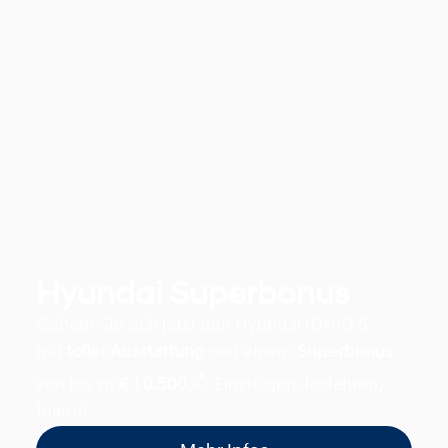
Hyundai Superbonus
Sichern Sie sich jetzt den Hyundai IONIQ 5
mit
toller Ausstattung
und einem
Superbonus
*
von bis zu
€ 10.500,-
.
Einsteigen, losfahren,
feiern!