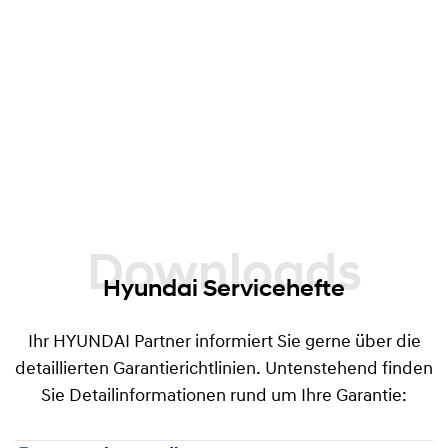
früher eintritt, angeboten. Dieses Angebot gilt
für alle Fahrzeuge mit nichtgewerblicher
Nutzung, welche bei Abschluss der
Garantieverlängerung nicht älter als 60 Monate
ab Garantiebeginndatum sind und einen
Kilometerstand von maximal 100.000 km
aufweisen.
Downloads
Hyundai Servicehefte
Ihr HYUNDAI Partner informiert Sie gerne über die
detaillierten Garantierichtlinien. Untenstehend finden
Sie Detailinformationen rund um Ihre Garantie: