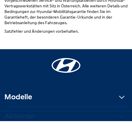
vorgeschriebenen Service- und Wartungsarbeiten durch Hyundai-
Vertragswerkstätten mit Sitz in Österreich. Alle weiteren Details und
Bedingungen zur Hyundai-Mobilitätsgarantie finden Sie im
Garantieheft, der besonderen Garantie-Urkunde und in der
Betriebsanleitung des Fahrzeuges.
Satzfehler und Änderungen vorbehalten.
Modelle
Aktionen
Service buchen