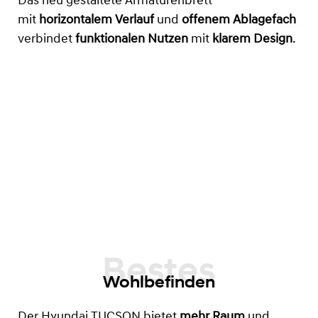
Das neu gestaltete Armaturenbrett
mit
horizontalem Verlauf
und
offenem Ablagefach
verbindet
funktionalen Nutzen
mit
klarem Design
.
Wohlbefinden
Der Hyundai TUCSON bietet
mehr Raum
und