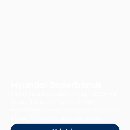
Hyundai Superbonus
Sichern Sie sich jetzt den Hyundai TUCSON als
Benzin, Hybrid oder Plug-In mit
toller
Ausstattung
und einem
Superbonus
von bis zu
*
€ 8.000,-
.
Einsteigen, losfahren, feiern!