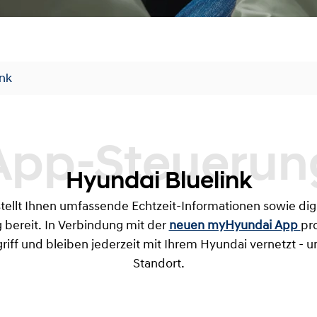
ink
App-Steuerung
Hyundai Bluelink
stellt Ihnen umfassende Echtzeit-Informationen sowie dig
g bereit. In Verbindung mit der
neuen myHyundai App
pro
riff und bleiben jederzeit mit Ihrem Hyundai vernetzt - 
Standort.