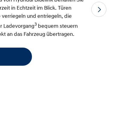
 von Hyundai Bluelink behalten Sie
eit in Echtzeit im Blick. Türen
 verriegeln und entriegeln, die
3
er Ladevorgang
bequem steuern
ekt an das Fahrzeug übertragen.