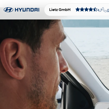
Lietz GmbH
4,7
0