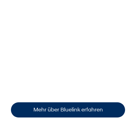
Dank Bluelink stets smart
vernetzt.
Behalten Sie Ihr Auto jederzeit im Blick: per
Smartphone den
Standort finden
, den
Fahrzeugstatus prüfen
oder wichtige
Funktionen steuern
. So sind Sie immer
informiert und haben die volle Kontrolle –
einfach, bequem und überall verfügbar
.
Mehr über Bluelink erfahren