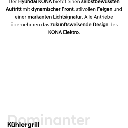
Der
Hyundai KONA
bietet einen
selbstbewussten
Auftritt
mit
dynamischer Front
, stilvollen
Felgen
und
einer
markanten Lichtsignatur
. Alle Antriebe
übernehmen das
zukunftsweisende Design
des
KONA Elektro
.
Dominanter
Kühlergrill