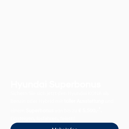
Hyundai Superbonus
Sichern Sie sich jetzt den Hyundai KONA als
Benzin oder Hybrid mit
toller Ausstattung
und
*
einem
Superbonus
von bis zu
€ 5.500,-
.
Einsteigen, losfahren, feiern!