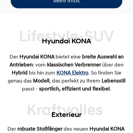
Mehr Infos
Lifestyle-SUV
Hyundai KONA
Der
Hyundai KONA
bietet eine
breite Auswahl an
Antrieben
: vom
klassischen Verbrenner
über den
Hybrid
bis hin zum
KONA Elektro
. So finden Sie
genau das
Modell
, das perfekt zu Ihrem
Lebensstil
passt -
sportlich, effizient und flexibel
.
Exterieur
Der
robuste Stoßfänger
des neuen
Hyundai KONA