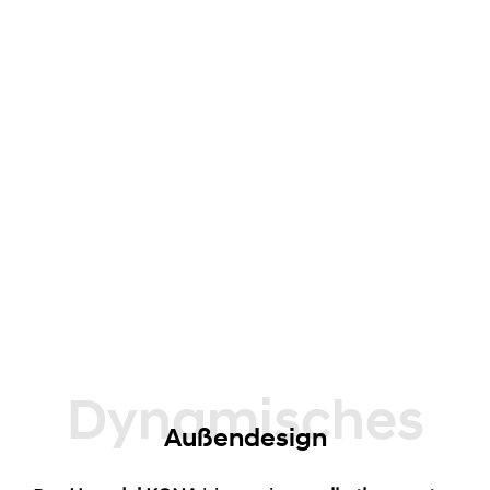
Dynamisches
Außendesign