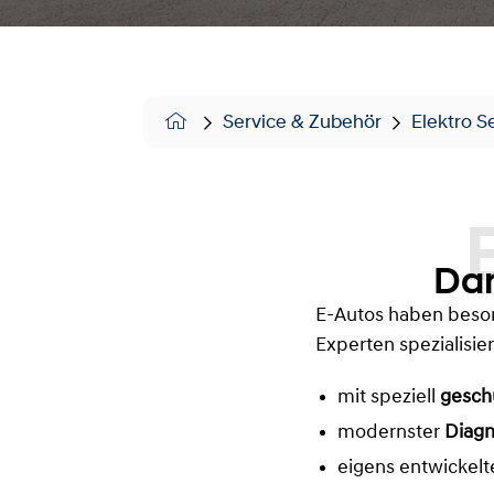
Service & Zubehör
Elektro S
Ele
Dam
E-Autos haben beson
Experten spezialisier
mit speziell
gesch
modernster
Diagn
eigens entwickel