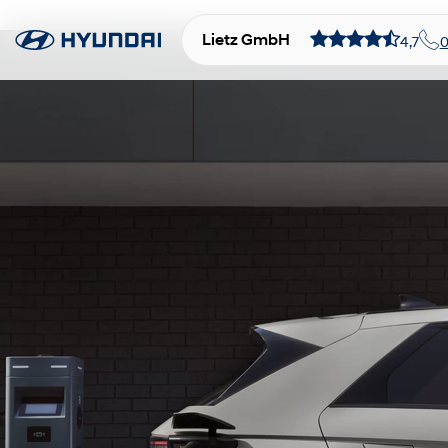
Lietz GmbH
4,7
0