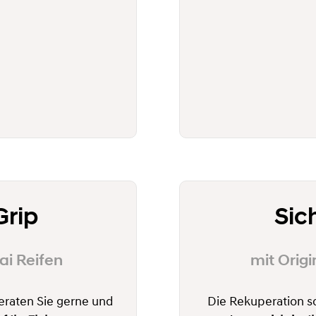
Grip
Sic
ai Reifen
mit Origi
eraten Sie gerne und
Die Rekuperation s