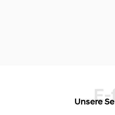
E-ffizient
Unsere Se