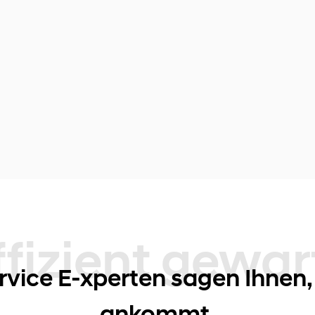
 gewartet
rvice E-xperten sagen Ihnen,
ankommt.