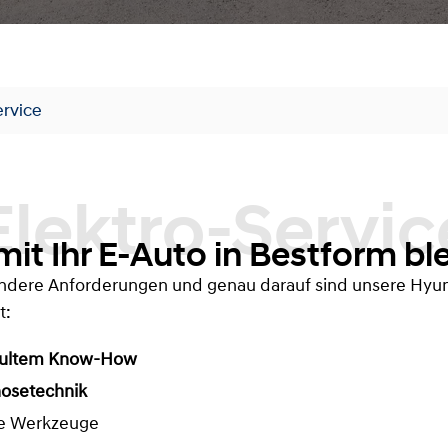
ervice
ktro-Service
it Ihr E-Auto in Bestform ble
dere Anforderungen und genau darauf sind unsere Hyun
t:
ultem Know-How
osetechnik
te Werkzeuge