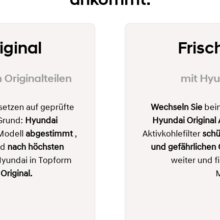
iginal
Fris
Originalteilen
mit Hyu
setzen auf geprüfte
Wechseln Sie
beim
 Grund:
Hyundai
Hyundai Original A
Modell
abgestimmt
,
Aktivkohlefilter
schü
nd
nach höchsten
und
gefährlichen
 Hyundai in Topform
weiter und fi
Original.
M