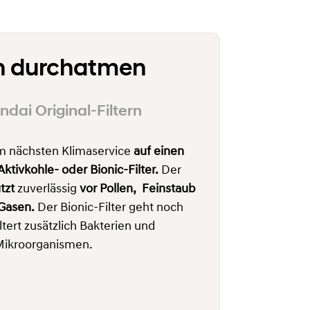
ch durchatmen
ndai Original-Filtern
 nächsten Klimaservice
auf einen
ktivkohle- oder Bionic-Filter.
Der
tzt
zuverlässig
vor
Pollen, Feinstaub
 Gasen.
Der Bionic-Filter geht noch
ltert zusätzlich Bakterien und
ikroorganismen.